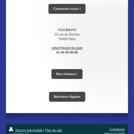
Contactez-nous !
FGCEN-FO
31 rue du Rocher
75008 Paris
info@fgcen-fo.com
01 44 90 89 89
Nos réseaux !
Mentions légales
Connexion
Version imprimable
|
Plan du site
Affichage Web